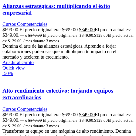
Alianzas estratégicas: multiplicando el éxito
empresarial
Cursos Competenciales
$
699.00
El precio original era: $699.00.
$
349.00
El precio actual es:
$349.00.
—
o
$
349.00
El precio original era: $349.00.
$
129.00
El precio actual
es: $129.00.
/ mes durante 3 meses
Domina el arte de las alianzas estratégicas. Aprende a forjar
colaboraciones poderosas que multipliquen tu impacto en el
mercado y aceleren tu crecimiento.
Añadir al carrito
Quick view
-50%
Alto rendimiento colectivo: forjando equipos
extraordinarios
Cursos Competenciales
$
699.00
El precio original era: $699.00.
$
349.00
El precio actual es:
$349.00.
—
o
$
349.00
El precio original era: $349.00.
$
129.00
El precio actual
es: $129.00.
/ mes durante 3 meses
Transforma tu equipo en una máquina de alto rendimiento. Domina