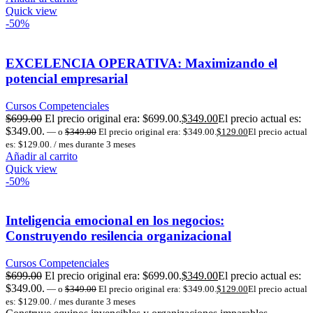
Quick view
-50%
EXCELENCIA OPERATIVA: Maximizando el
potencial empresarial
Cursos Competenciales
$
699.00
El precio original era: $699.00.
$
349.00
El precio actual es:
$349.00.
—
o
$
349.00
El precio original era: $349.00.
$
129.00
El precio actual
es: $129.00.
/ mes durante 3 meses
Añadir al carrito
Quick view
-50%
Inteligencia emocional en los negocios:
Construyendo resilencia organizacional
Cursos Competenciales
$
699.00
El precio original era: $699.00.
$
349.00
El precio actual es:
$349.00.
—
o
$
349.00
El precio original era: $349.00.
$
129.00
El precio actual
es: $129.00.
/ mes durante 3 meses