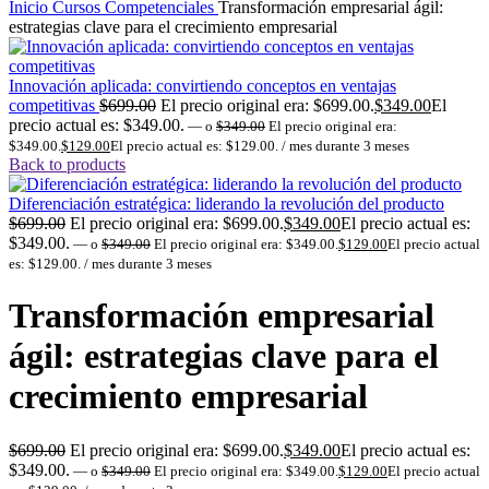
Inicio
Cursos Competenciales
Transformación empresarial ágil:
estrategias clave para el crecimiento empresarial
Innovación aplicada: convirtiendo conceptos en ventajas
competitivas
$
699.00
El precio original era: $699.00.
$
349.00
El
precio actual es: $349.00.
—
o
$
349.00
El precio original era:
$349.00.
$
129.00
El precio actual es: $129.00.
/ mes durante 3 meses
Back to products
Diferenciación estratégica: liderando la revolución del producto
$
699.00
El precio original era: $699.00.
$
349.00
El precio actual es:
$349.00.
—
o
$
349.00
El precio original era: $349.00.
$
129.00
El precio actual
es: $129.00.
/ mes durante 3 meses
Transformación empresarial
ágil: estrategias clave para el
crecimiento empresarial
$
699.00
El precio original era: $699.00.
$
349.00
El precio actual es:
$349.00.
—
o
$
349.00
El precio original era: $349.00.
$
129.00
El precio actual