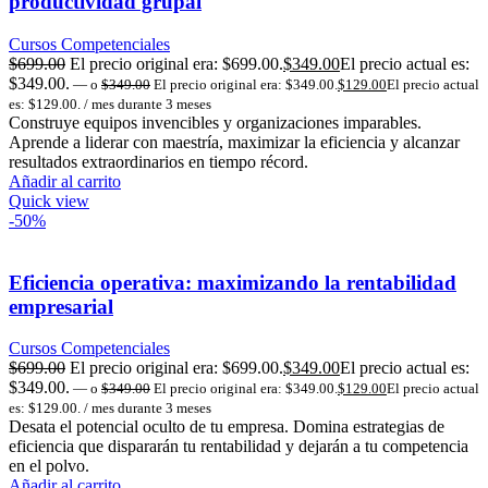
productividad grupal
Cursos Competenciales
$
699.00
El precio original era: $699.00.
$
349.00
El precio actual es:
$349.00.
—
o
$
349.00
El precio original era: $349.00.
$
129.00
El precio actual
es: $129.00.
/ mes durante 3 meses
Construye equipos invencibles y organizaciones imparables.
Aprende a liderar con maestría, maximizar la eficiencia y alcanzar
resultados extraordinarios en tiempo récord.
Añadir al carrito
Quick view
-50%
Eficiencia operativa: maximizando la rentabilidad
empresarial
Cursos Competenciales
$
699.00
El precio original era: $699.00.
$
349.00
El precio actual es:
$349.00.
—
o
$
349.00
El precio original era: $349.00.
$
129.00
El precio actual
es: $129.00.
/ mes durante 3 meses
Desata el potencial oculto de tu empresa. Domina estrategias de
eficiencia que dispararán tu rentabilidad y dejarán a tu competencia
en el polvo.
Añadir al carrito