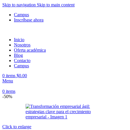
Skip to navigation
Skip to main content
Campus
Inscríbase ahora
Inicio
Nosotros
Oferta académica
Blog
Contacto
Campus
0
items
$
0.00
Menu
0
items
-50%
Click to enlarge