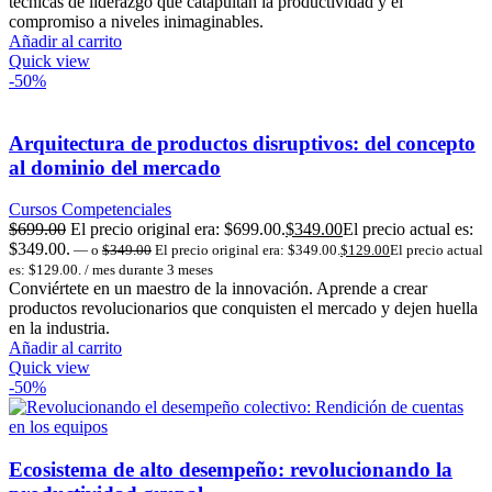
técnicas de liderazgo que catapultan la productividad y el
compromiso a niveles inimaginables.
Añadir al carrito
Quick view
-50%
Arquitectura de productos disruptivos: del concepto
al dominio del mercado
Cursos Competenciales
$
699.00
El precio original era: $699.00.
$
349.00
El precio actual es:
$349.00.
—
o
$
349.00
El precio original era: $349.00.
$
129.00
El precio actual
es: $129.00.
/ mes durante 3 meses
Conviértete en un maestro de la innovación. Aprende a crear
productos revolucionarios que conquisten el mercado y dejen huella
en la industria.
Añadir al carrito
Quick view
-50%
Ecosistema de alto desempeño: revolucionando la