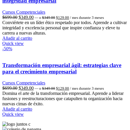
integridad empresarial
Cursos Competenciales
El
El
El
El
$
699.00
$
349.00
—
o
$
349.00
$
129.00
/ mes durante 3 meses
precio
precio
precio
precio
Conviértete en un líder ético respetado por todos. Aprende a cultivar
original
actual
original
actual
integridad y excelencia personal que inspire confianza y eleve tu
era:
es:
era:
es:
carrera a nuevas alturas.
$349.00.
$129.00.
$699.00.
$349.00.
Añadir al carrito
Quick view
-50%
Transformación empresarial ágil: estrategias clave
para el crecimiento empresarial
Cursos Competenciales
El
El
El
El
$
699.00
$
349.00
—
o
$
349.00
$
129.00
/ mes durante 3 meses
precio
precio
precio
precio
Domina el arte de la transformación empresarial. Aprende a liderar
original
actual
original
actual
fusiones y reestructuraciones que catapulten tu organización hacia
era:
es:
era:
es:
nuevas cimas de éxito.
$349.00.
$129.00.
$699.00.
$349.00.
Añadir al carrito
Quick view