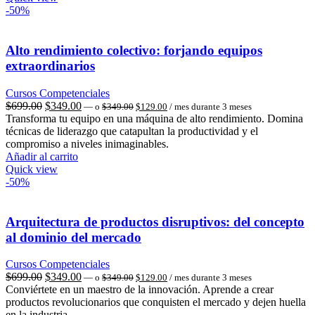
-50%
Alto rendimiento colectivo: forjando equipos
extraordinarios
Cursos Competenciales
El
El
El
El
$
699.00
$
349.00
—
o
$
349.00
$
129.00
/ mes durante 3 meses
precio
precio
precio
precio
Transforma tu equipo en una máquina de alto rendimiento. Domina
original
actual
original
actual
técnicas de liderazgo que catapultan la productividad y el
era:
es:
era:
es:
compromiso a niveles inimaginables.
$349.00.
$129.00.
$699.00.
$349.00.
Añadir al carrito
Quick view
-50%
Arquitectura de productos disruptivos: del concepto
al dominio del mercado
Cursos Competenciales
El
El
El
El
$
699.00
$
349.00
—
o
$
349.00
$
129.00
/ mes durante 3 meses
precio
precio
precio
precio
Conviértete en un maestro de la innovación. Aprende a crear
original
actual
original
actual
productos revolucionarios que conquisten el mercado y dejen huella
era:
es:
era:
es:
en la industria.