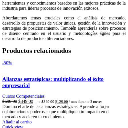
herramientas y conocimientos basados en las mejores prácticas de la
industria para liderar procesos de innovación exitosos.
Abordaremos temas cruciales como el análisis de mercado,
desarrollo de propuestas de valor únicas, gestión de la innovación y
estrategias de posicionamiento. También aprenderás sobre procesos
de diseño centrado en el usuario y metodologías ágiles para el
desarrollo de productos diferenciadores.
Productos relacionados
-50%
Alianzas estratégicas: multiplicando el éxito
empresarial
Cursos Competenciales
El
El
El
El
$
699.00
$
349.00
—
o
$
349.00
$
129.00
/ mes durante 3 meses
precio
precio
precio
precio
Domina el arte de las alianzas estratégicas. Aprende a forjar
original
actual
original
actual
colaboraciones poderosas que multipliquen tu impacto en el
era:
es:
era:
es:
mercado y aceleren tu crecimiento.
$349.00.
$129.00.
$699.00.
$349.00.
Añadir al carrito
Quick view