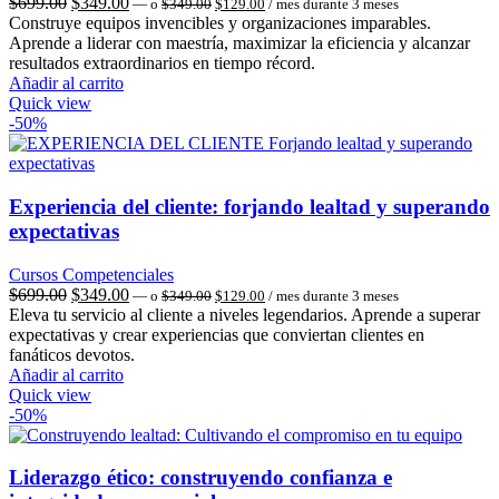
El
El
El
El
$
699.00
$
349.00
—
o
$
349.00
$
129.00
/ mes durante 3 meses
precio
precio
precio
precio
Construye equipos invencibles y organizaciones imparables.
original
actual
original
actual
Aprende a liderar con maestría, maximizar la eficiencia y alcanzar
era:
es:
era:
es:
resultados extraordinarios en tiempo récord.
$349.00.
$129.00.
$699.00.
$349.00.
Añadir al carrito
Quick view
-50%
Experiencia del cliente: forjando lealtad y superando
expectativas
Cursos Competenciales
El
El
El
El
$
699.00
$
349.00
—
o
$
349.00
$
129.00
/ mes durante 3 meses
precio
precio
precio
precio
Eleva tu servicio al cliente a niveles legendarios. Aprende a superar
original
actual
original
actual
expectativas y crear experiencias que conviertan clientes en
era:
es:
era:
es:
fanáticos devotos.
$349.00.
$129.00.
$699.00.
$349.00.
Añadir al carrito
Quick view
-50%
Liderazgo ético: construyendo confianza e