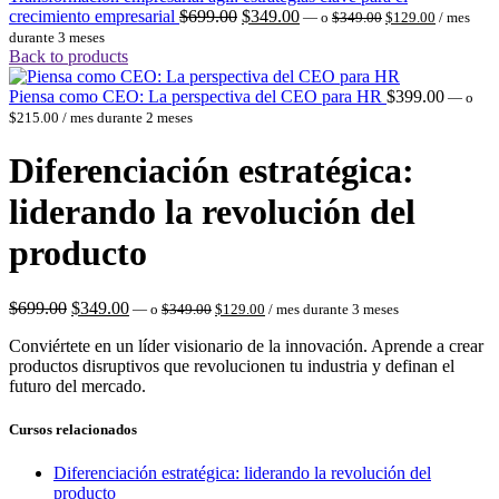
El
El
El
El
crecimiento empresarial
$
699.00
$
349.00
—
o
$
349.00
$
129.00
/ mes
precio
precio
precio
precio
durante 3 meses
original
actual
original
actual
Back to products
era:
es:
era:
es:
$349.00.
$129.00.
$699.00.
$349.00.
Piensa como CEO: La perspectiva del CEO para HR
$
399.00
—
o
$
215.00
/ mes durante 2 meses
Diferenciación estratégica:
liderando la revolución del
producto
El
El
El
El
$
699.00
$
349.00
—
o
$
349.00
$
129.00
/ mes durante 3 meses
precio
precio
precio
precio
original
actual
Conviértete en un líder visionario de la innovación. Aprende a crear
original
actual
era:
es:
productos disruptivos que revolucionen tu industria y definan el
era:
es:
$349.00.
$129.00.
futuro del mercado.
$699.00.
$349.00.
Cursos relacionados
Diferenciación estratégica: liderando la revolución del
producto