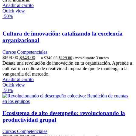
$349.00.
$129.00.
$699.00.
$349.00.
Añadir al carrito
Quick view
-50%
Cultura de innovación: catalizando la excelencia
organizacional
Cursos Competenciales
El
El
El
El
$
699.00
$
349.00
—
o
$
349.00
$
129.00
/ mes durante 3 meses
precio
precio
precio
precio
Desata una revolución de innovación en tu organización. Aprende a
original
actual
original
actual
cultivar una cultura de creatividad imparable que te mantenga a la
era:
es:
era:
es:
vanguardia del mercado.
$349.00.
$129.00.
$699.00.
$349.00.
Añadir al carrito
Quick view
-50%
Ecosistema de alto desempeño: revolucionando la
productividad grupal
Cursos Competenciales