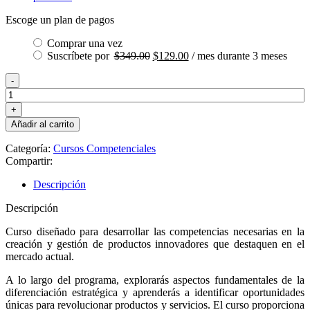
Escoge un plan de pagos
Comprar una vez
El
El
Suscríbete por
$
349.00
$
129.00
/ mes durante 3 meses
precio
precio
Diferenciación
original
actual
estratégica:
era:
es:
liderando
$349.00.
$129.00.
la
Añadir al carrito
revolución
del
Categoría:
Cursos Competenciales
producto
Compartir:
cantidad
Descripción
Descripción
Curso diseñado para desarrollar las competencias necesarias en la
creación y gestión de productos innovadores que destaquen en el
mercado actual.
A lo largo del programa, explorarás aspectos fundamentales de la
diferenciación estratégica y aprenderás a identificar oportunidades
únicas para revolucionar productos y servicios. El curso proporciona