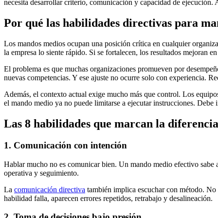
necesita desarrollar criterio, comunicación y capacidad de ejecución. A
Por qué las habilidades directivas para ma
Los mandos medios ocupan una posición crítica en cualquier organizació
la empresa lo siente rápido. Si se fortalecen, los resultados mejoran e
El problema es que muchas organizaciones promueven por desempeño téc
nuevas competencias. Y ese ajuste no ocurre solo con experiencia. Req
Además, el contexto actual exige mucho más que control. Los equipos 
el mando medio ya no puede limitarse a ejecutar instrucciones. Debe in
Las 8 habilidades que marcan la diferenci
1. Comunicación con intención
Hablar mucho no es comunicar bien. Un mando medio efectivo sabe ajust
operativa y seguimiento.
La
comunicación directiva
también implica escuchar con método. No so
habilidad falla, aparecen errores repetidos, retrabajo y desalineación.
2. Toma de decisiones bajo presión