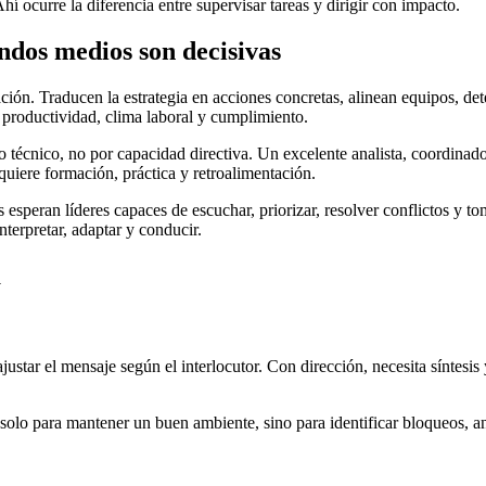
hí ocurre la diferencia entre supervisar tareas y dirigir con impacto.
ndos medios son decisivas
n. Traducen la estrategia en acciones concretas, alinean equipos, detecta
n productividad, clima laboral y cumplimiento.
nico, no por capacidad directiva. Un excelente analista, coordinador o 
uiere formación, práctica y retroalimentación.
esperan líderes capaces de escuchar, priorizar, resolver conflictos y 
terpretar, adaptar y conducir.
a
ar el mensaje según el interlocutor. Con dirección, necesita síntesis y
lo para mantener un buen ambiente, sino para identificar bloqueos, ant