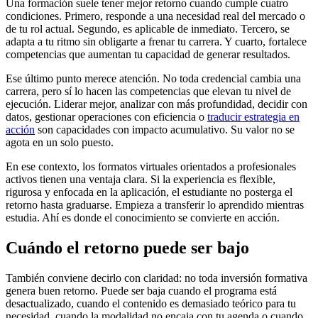
Una formación suele tener mejor retorno cuando cumple cuatro
condiciones. Primero, responde a una necesidad real del mercado o
de tu rol actual. Segundo, es aplicable de inmediato. Tercero, se
adapta a tu ritmo sin obligarte a frenar tu carrera. Y cuarto, fortalece
competencias que aumentan tu capacidad de generar resultados.
Ese último punto merece atención. No toda credencial cambia una
carrera, pero sí lo hacen las competencias que elevan tu nivel de
ejecución. Liderar mejor, analizar con más profundidad, decidir con
datos, gestionar operaciones con eficiencia o
traducir estrategia en
acción
son capacidades con impacto acumulativo. Su valor no se
agota en un solo puesto.
En ese contexto, los formatos virtuales orientados a profesionales
activos tienen una ventaja clara. Si la experiencia es flexible,
rigurosa y enfocada en la aplicación, el estudiante no posterga el
retorno hasta graduarse. Empieza a transferir lo aprendido mientras
estudia. Ahí es donde el conocimiento se convierte en acción.
Cuándo el retorno puede ser bajo
También conviene decirlo con claridad: no toda inversión formativa
genera buen retorno. Puede ser baja cuando el programa está
desactualizado, cuando el contenido es demasiado teórico para tu
necesidad, cuando la modalidad no encaja con tu agenda o cuando